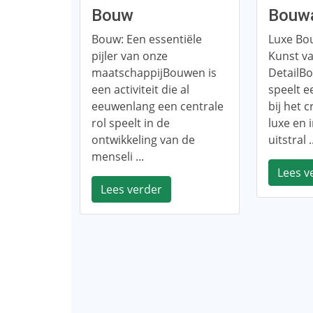
Bouw
Bouwa
Bouw: Een essentiële
Luxe Bo
pijler van onze
Kunst va
maatschappijBouwen is
DetailB
een activiteit die al
speelt e
eeuwenlang een centrale
bij het 
rol speelt in de
luxe en 
ontwikkeling van de
uitstral .
menseli ...
Lees v
Lees verder