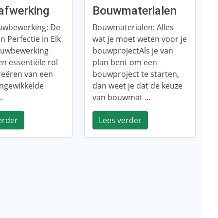
fwerking
Bouwmaterialen
uwbewerking: De
Bouwmaterialen: Alles
n Perfectie in Elk
wat je moet weten voor je
ouwbewerking
bouwprojectAls je van
en essentiële rol
plan bent om een ​​
creëren van een
bouwproject te starten,
ingewikkelde
dan weet je dat de keuze
..
van bouwmat ...
erder
Lees verder