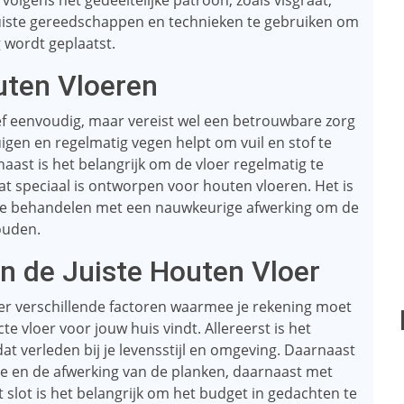
olgens het gedeeltelijke patroon, zoals visgraat,
 juiste gereedschappen en technieken te gebruiken om
g wordt geplaatst.
uten Vloeren
ef eenvoudig, maar vereist wel een betrouwbare zorg
igen en regelmatig vegen helpt om vuil en stof te
ast is het belangrijk om de vloer regelmatig te
 speciaal is ontworpen voor houten vloeren. Het is
k te behandelen met een nauwkeurige afwerking om de
ouden.
an de Juiste Houten Vloer
jn er verschillende factoren waarmee je rekening moet
e vloer voor jouw huis vindt. Allereerst is het
dat verleden bij je levensstijl en omgeving. Daarnaast
e en de afwerking van de planken, daarnaast met
t slot is het belangrijk om het budget in gedachten te