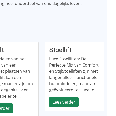
origineel onderdeel van ons dagelijks leven.
ft
Stoellift
delen van het
Luxe Stoelliften: De
n van een
Perfecte Mix van Comfort
Het plaatsen van
en StijlStoelliften zijn niet
lift kan een
langer alleen functionele
e manier zijn om
hulpmiddelen, maar zijn
toegankelijk en
geëvolueerd tot luxe to ...
beler te ...
Lees verder
erder