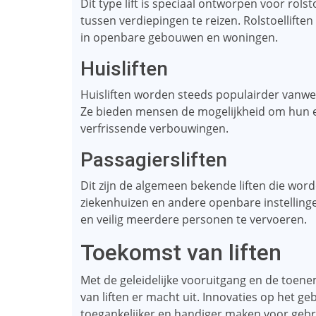
Dit type lift is speciaal ontworpen voor rol
tussen verdiepingen te reizen. Rolstoelliften
in openbare gebouwen en woningen.
Huisliften
Huisliften worden steeds populairder vanwe
Ze bieden mensen de mogelijkheid om hun e
verfrissende verbouwingen.
Passagiersliften
Dit zijn de algemeen bekende liften die wor
ziekenhuizen en andere openbare instelling
en veilig meerdere personen te vervoeren.
Toekomst van liften
Met de geleidelijke vooruitgang en de toene
van liften er macht uit. Innovaties op het geb
toegankelijker en handiger maken voor gebr