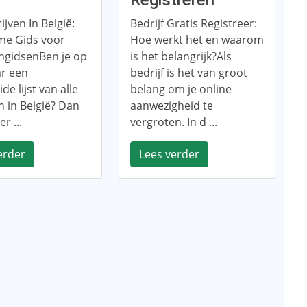
ë
Registreren
ijven In België:
Bedrijf Gratis Registreer:
me Gids voor
Hoe werkt het en waarom
ngidsenBen je op
is het belangrijk?Als
ar een
bedrijf is het van groot
de lijst van alle
belang om je online
n in België? Dan
aanwezigheid te
er ...
vergroten. In d ...
erder
Lees verder