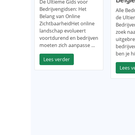
Belgi
De Ultieme Gids voor
Bedrijvengidsen: Het
Alle Bedr
Belang van Online
de Ultie
ZichtbaarheidHet online
Bedrijve
landschap evolueert
zoek na
voortdurend en bedrijven
uitgebrei
moeten zich aanpasse ...
bedrijve
ben je hi
Lees verder
Lees v